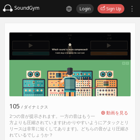
SoundGym
Login
Sign Up
105
/ ダイナミクス
動画を見る
2つの音が提示されます。一方の音はもう一
方よりも圧縮されています(わかりやすいようにアタックとリ
リースは非常に短くしてあります)。どちらの音がより圧縮さ
れているでしょうか？