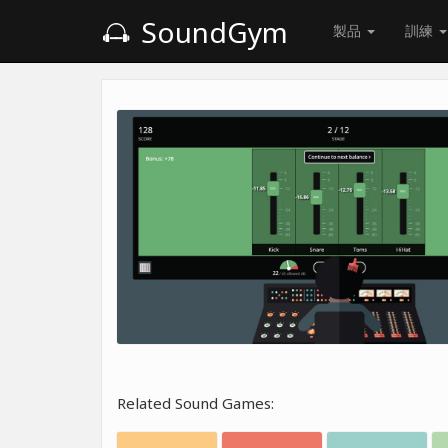
SoundGym
製品
訓練
Related Sound Games: