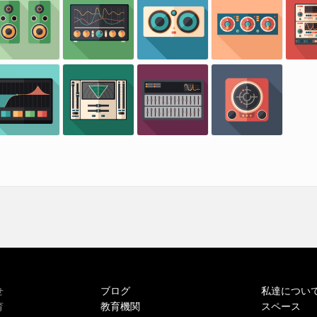
ブログ
私達につい
せ
教育機関
スペース
育