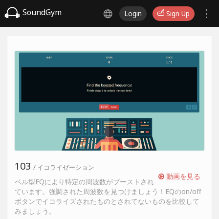
SoundGym
Login
Sign Up
103
/ イコライゼーション
動画を見る
ベル型EQにより特定の周波数がブーストされ
ています。強調された周波数を見つけましょう！EQのon/off
ボタンでイコライズされたものとされてないものを比較して
みましょう。