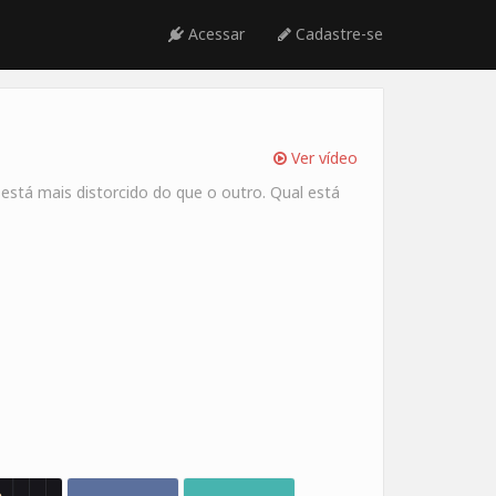
Acessar
Cadastre-se
Ver vídeo
está mais distorcido do que o outro. Qual está