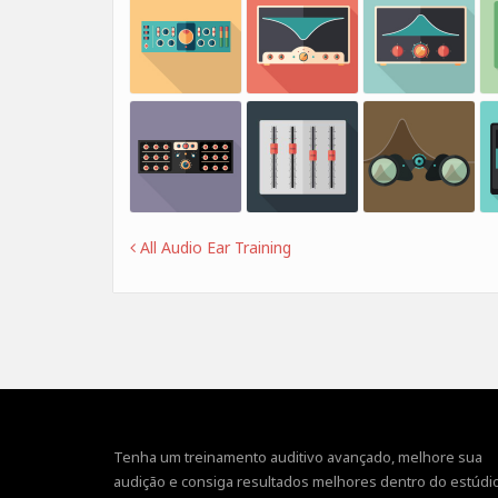
All Audio Ear Training
Tenha um treinamento auditivo avançado, melhore sua
audição e consiga resultados melhores dentro do estúdio