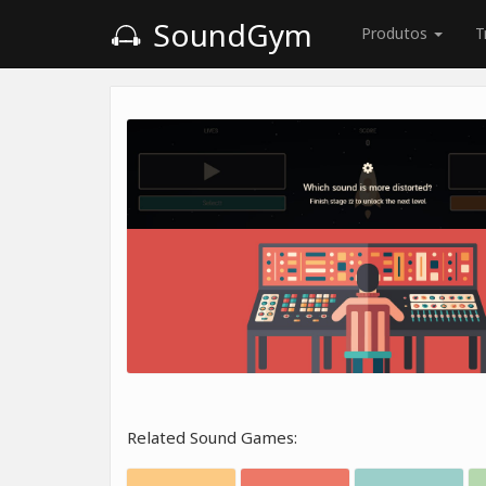
SoundGym
Produtos
T
Related Sound Games: