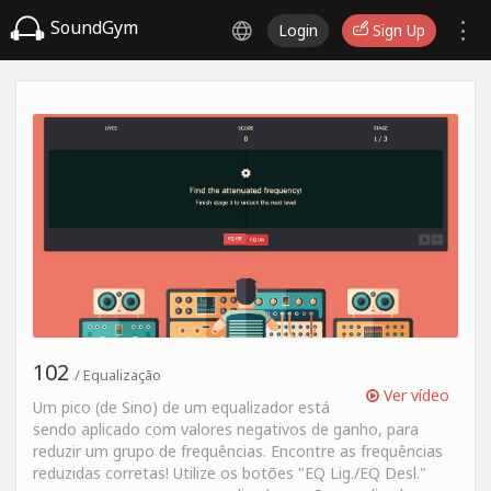
SoundGym
Login
Sign Up
102
/ Equalização
Ver vídeo
Um pico (de Sino) de um equalizador está
sendo aplicado com valores negativos de ganho, para
reduzir um grupo de frequências. Encontre as frequências
reduzidas corretas! Utilize os botões "EQ Lig./EQ Desl."