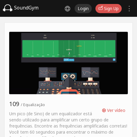
SoundGym
Login
Sign Up
109
/ Equalização
Ver vídeo
Um pico (de Sino) de um equalizador está
sendo utilizado para amplificar um certo grupo de
frequências. Encontre as frequências amplificadas corretas!
Você tem 60 segundos para encontrar o máximo de