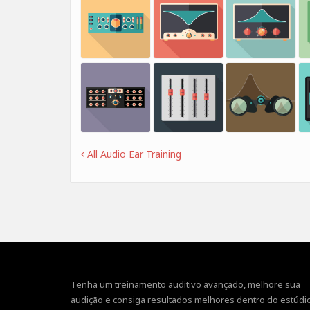
All Audio Ear Training
Tenha um treinamento auditivo avançado, melhore sua
audição e consiga resultados melhores dentro do estúdio