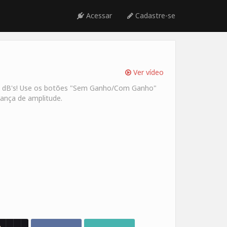
Acessar
Cadastre-se
Ver vídeo
m dB's! Use os botões "Sem Ganho/Com Ganho"
ança de amplitude.