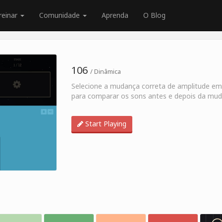
reinar
Comunidade
Aprenda
O Blog
106
/ Dinâmica
Selecione a mudança correta de amplitude e
para comparar os sons antes e depois da mud
Start Playing