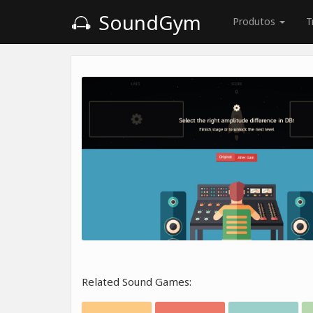
SoundGym
Produtos
T
Related Sound Games: