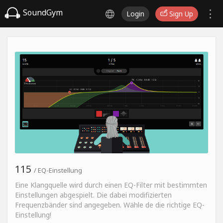
SoundGym
Login
Sign Up
115
/ EQ-Einstellung
Eine Klangquelle wird durch einen EQ-Filter mit bestimmten
Einstellungen abgespielt. Die dabei modifizierten
Frequenzbänder sind angegeben. Wähle de die richtige EQ-
Einstellung!