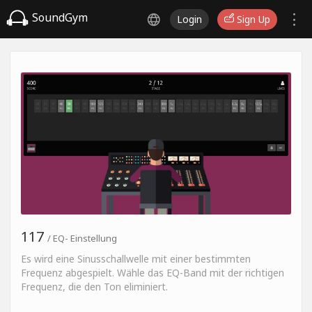
SoundGym
Login
Sign Up
117
/ EQ- Einstellung
Es wird eine Sinusschallwelle mit einer bestimmten
Frequenz abgespielt. Wähle das EQ-Band mit der richtigen
Frequenz, die den Ton eliminiert.