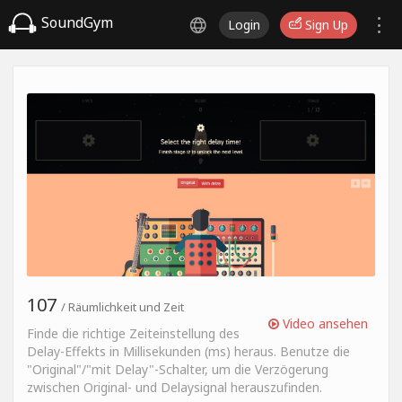
SoundGym
Login
Sign Up
107
/ Räumlichkeit und Zeit
Video ansehen
Finde die richtige Zeiteinstellung des
Delay-Effekts in Millisekunden (ms) heraus. Benutze die
"Original"/"mit Delay"-Schalter, um die Verzögerung
zwischen Original- und Delaysignal herauszufinden.