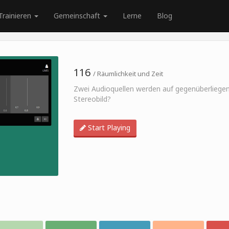
Trainieren
Gemeinschaft
Lerne
Blog
116
/ Räumlichkeit und Zeit
Zwei Audioquellen werden auf gegenüberliegend
Stereobild?
Start Playing