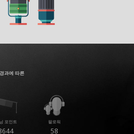
 경과에 따른
닝 포인트
팔로워
8644
58