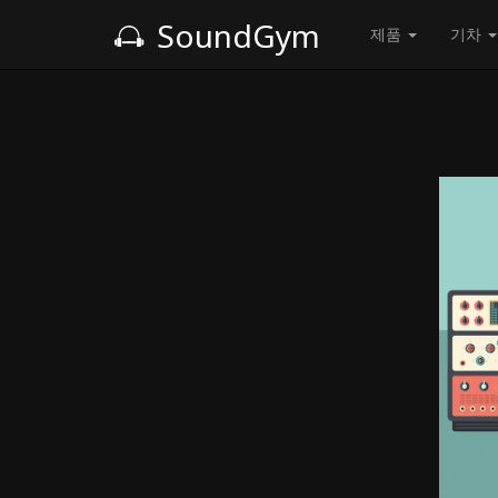
SoundGym
제품
기차