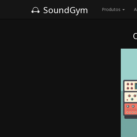
SoundGym
Produtos
A
O