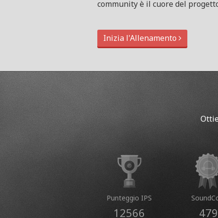
community è il cuore del progetto
Inizia l'Allenamento
Otti
Punteggio IPS
SoundCo
12566
479