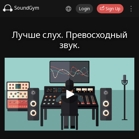
SoundGym
Login
Sign Up
Лучше слух. Превосходный
звук.