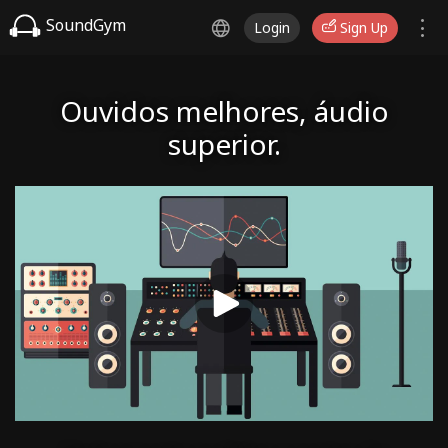
SoundGym
Login
Sign Up
Ouvidos melhores, áudio
superior.