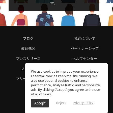
す。
ブログ
私達について
教育機関
パートナーシップ
プレスリリース
ヘルプセンター
スペース
利用規約
We use cookies to improve your experience.
Essential cookies keep the site running. We
フリースクール
プライバシーポリシー
also use optional cookies to enhance
performance, analyze traffic, and personalize
ads. By clicking “Accept”, you agree to the use
of all cookies.
Reject
Privacy Policy
Accept
SoundGym, All reserved © 2026