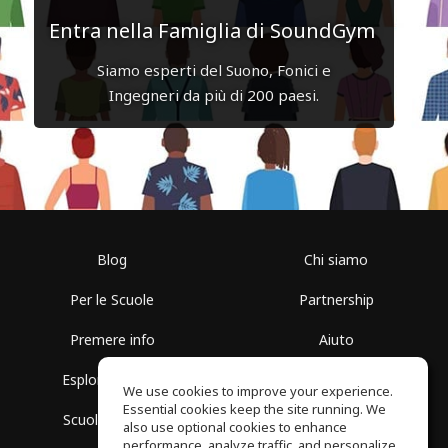
Entra nella Famiglia di SoundGym
Siamo esperti del Suono, Fonici e
Ingegneri da più di 200 paesi.
Blog
Chi siamo
Per le Scuole
Partnership
Premere info
Aiuto
Esplora i Gruppi
Termini di Utilizzo
We use cookies to improve your experience.
Essential cookies keep the site running. We
Scuola gratuita
Politica sulla Privacy
also use optional cookies to enhance
performance, analyze traffic, and personalize