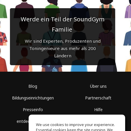
Werde ein Teil der SoundGym
Familie
Wir sind Experten, Produzenten und
Toningenieure aus mehr als 200
Ländern
Blog
Über uns
Bildungseinrichtungen
Partnerschaft
Presseinfo
Hilfe
entdecke Räume
Nutzungsbedingungen
We use cookies to improve your experience.
Essential cookies keep the site running. We