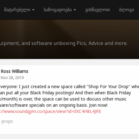
მატარებელი
საზოგადოება
ვისწავლოთ
ბლოგი
quipment, and software unboxing Pics, Advice and more.
Ross Williams
Nov 28, 2019
veryone: I just created a new space called "Shop For Your Drop" wh
an put all your Black Friday postings! And then when Black Friday
/month) is over, the space can be used to discuss other music
are/software specials on an ongoing basis. Join now!
s://www.soundgym.co/space/view?id=0XC4H8L4JRE
0
props