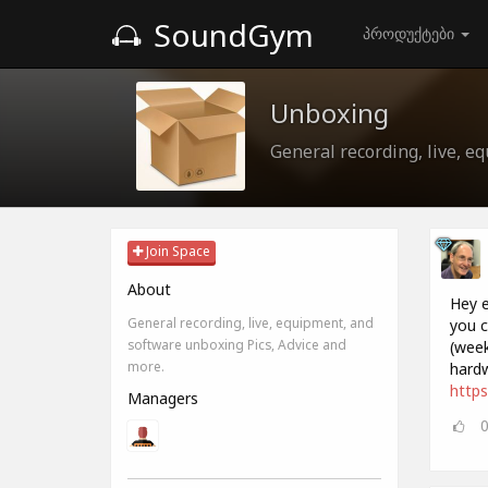
SoundGym
პროდუქტები
Unboxing
General recording, live, e
Join Space
About
Hey e
General recording, live, equipment, and
you c
software unboxing Pics, Advice and
(week
more.
hardw
http
Managers