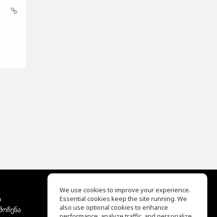
We use cookies to improve your experience.
ბ
Essential cookies keep the site running. We
EQ Ear Training
also use optional cookies to enhance
მოჩენა
Drum Machine
performance, analyze traffic, and personalize