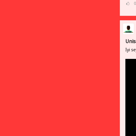
Unis
İyi se