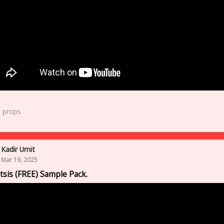
0
props
Kadir Umit
Mar 19, 2025
tsis (FREE) Sample Pack.