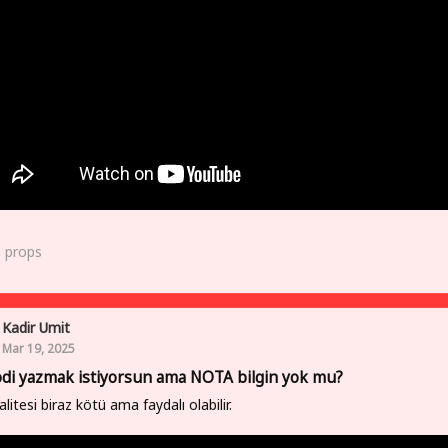
0
props
Kadir Umit
Mar 19, 2025
di yazmak istiyorsun ama NOTA bilgin yok mu?
alitesi biraz kötü ama faydalı olabilir.