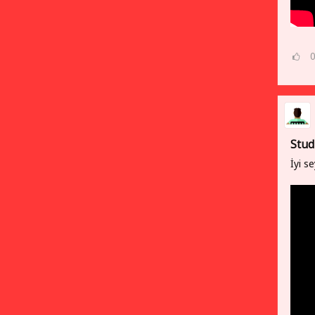
Stud
İyi se