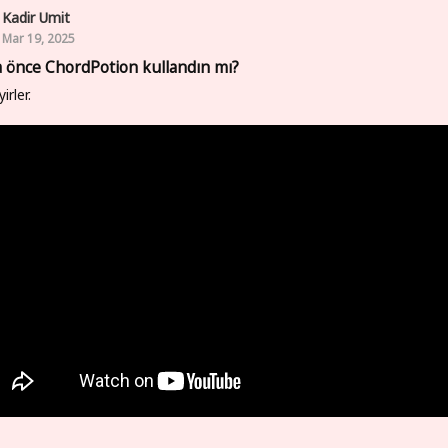
Kadir Umit
Mar 19, 2025
 önce ChordPotion kullandın mı?
yirler.