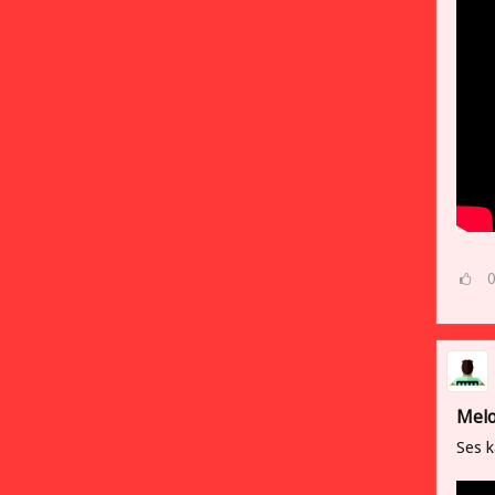
Melo
Ses k