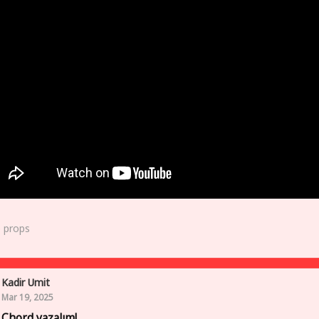
0
props
Kadir Umit
Mar 19, 2025
 Chord yazalım!