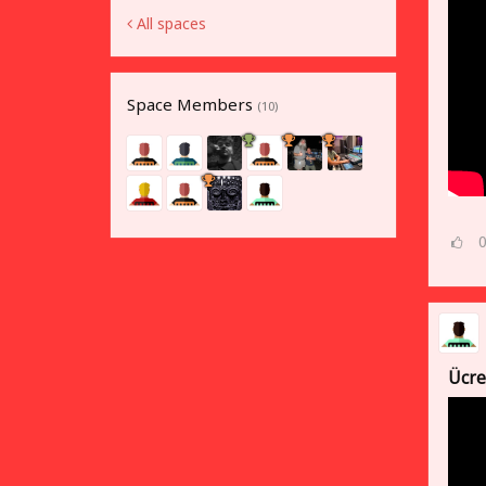
All spaces
Space Members
(10)
Ücre