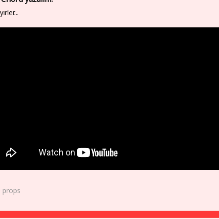
irler...
0
props