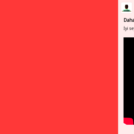
Daha
İyi se