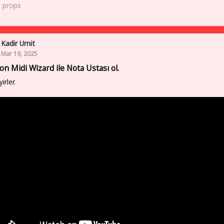
0
props
Kadir Umit
Mar 19, 2025
on Midi Wizard ile Nota Ustası ol.
yirler.