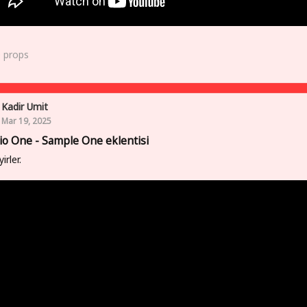
0
props
Kadir Umit
Mar 19, 2025
io One - Sample One eklentisi
yirler.