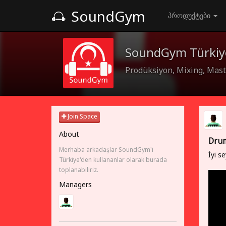
SoundGym
პროდუქტები
SoundGym Türkiy
Prodüksiyon, Mixing, Maste
Join Space
About
Drum
Merhaba arkadaşlar SoundGym'i
İyi se
Türkiye'den kullananlar olarak burada
toplanabiliriz.
Managers