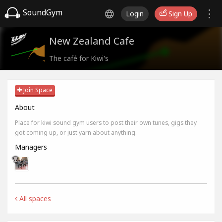
SoundGym
Login
Sign Up
New Zealand Cafe
The café for Kiwi's
Join Space
About
Place for kiwi sound gym users to post their own tunes, gigs they
got coming up, or just yarn about anything.
Managers
All spaces