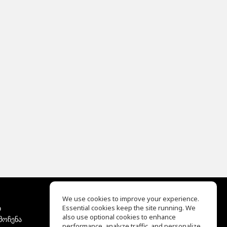
We use cookies to improve your experience.
ბ
Essential cookies keep the site running. We
EQ Ear Training
also use optional cookies to enhance
მოჩენა
Drum Machine
performance, analyze traffic, and personalize