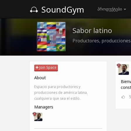
SoundGym
პროდუქტები
Sabor latino
Productores, producciones
Join Space
About
Bienv
Espacio para productores y
const
producciones de américa latina,
cualquiera que sea el estilo.
Managers