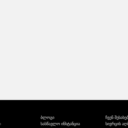
ბლოგი
ჩვენ შესახე
სასწავლო ინსტანცია
სივრცის აღ
ი