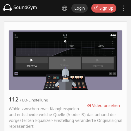
SoundGym
Login
Sign Up
112
/ EQ-Einstellung
Video ansehen
Wähle zwischen zwei Klangbeispielen
und entscheide welche Quelle (A oder B) das anhand der
vorgestellten Equalizer-Einstellung veränderte Originalsignal
repräsentiert.