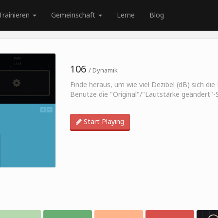
Trainieren
Gemeinschaft
Lerne
Blog
106
/ Dynamik
Finde heraus, um wie viel Dezibel (dB) sich di
Benutze die "Original"/"Lautstärke geändert"-S
Start Playing