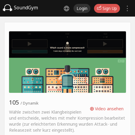
SoundGym
Login
Sign Up
105
/ Dynamik
Video ansehen
Wähle zwischen zwei Klangbeispielen
und entscheide, welches mit mehr Kompression bearbeitet
wurde (zur erleichterten Erkennung wurden Attack- und
Releasezeit sehr kurz eingestellt).