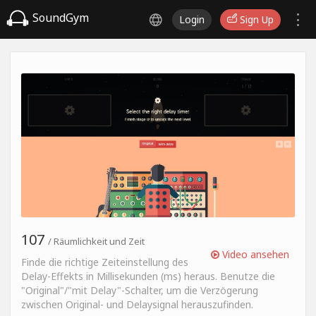
SoundGym
Login
Sign Up
107
/ Räumlichkeit und Zeit
Video ansehen
Finde die richtige Zeiteinstellung des
Delay-Effekts in Millisekunden (ms) heraus. Benutze die
"Original"/"mit Delay"-Schalter, um die Verzögerung
zwischen Original- und Delaysignal herauszufinden.