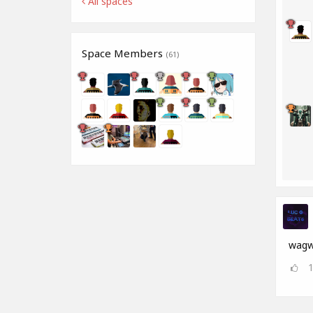
All spaces
Space Members
(61)
wag