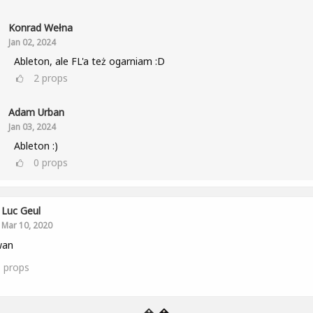
Konrad Wełna
Jan 02, 2024
Ableton, ale FL'a też ogarniam :D
2
props
Adam Urban
Jan 03, 2024
Ableton :)
0
props
Luc Geul
Mar 10, 2020
wan
1
props