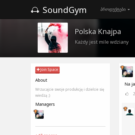
SoundGym
პროდუქტები
Polska Knajpa
Każdy jest mile wdziany
Join Space
About
Na ja
Wrzucajcie swoje produkcję i dzielcie się
wiedzą ;)
Managers