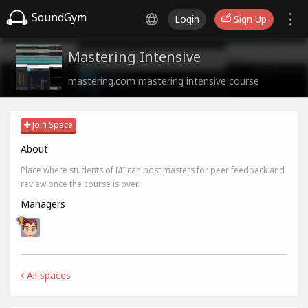
SoundGym
Login
Sign Up
Mastering Intensive
mastering.com mastering intensive course
Join Space
About
Place where students of MI can post masters for peer feedback and
review once the course is over.
Managers
All spaces