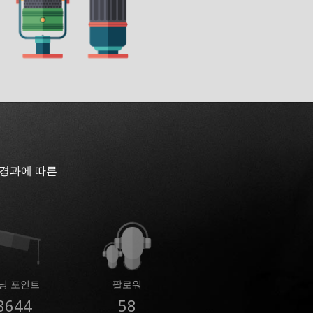
 경과에 따른
닝 포인트
팔로워
8644
58