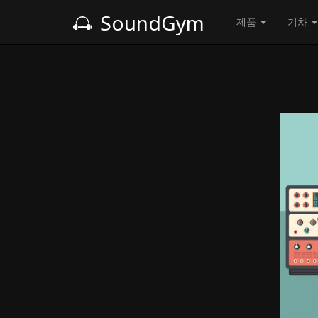
SoundGym
제품
기차